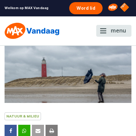
NPO S
Omroep 
Word lid
Welkom op MAX Vandaag
menu
NATUUR & MILIEU