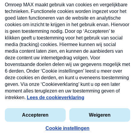
uw mailbox.
Verzend
Nieuwsbrief
Neem hier een gratis abonnement op onze
nieuwsbrief. Elke vrijdag- en dinsdagochtend in uw
mailbox.
Contact
Algemene voorwaarden
Privacyverklaring
Cookieverklaring
Kwetsbaarheid melden
privacyverklaring
Copyright © 2026 MAX Vandaag -
Omroep MAX