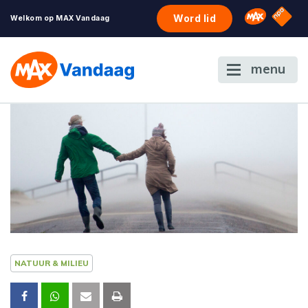
NPO S
Omroep 
Word lid
Welkom op MAX Vandaag
menu
NATUUR & MILIEU