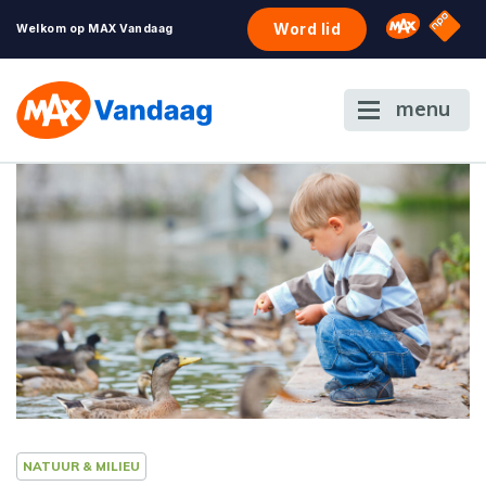
NPO S
Omroep 
Word lid
Welkom op MAX Vandaag
menu
NATUUR & MILIEU