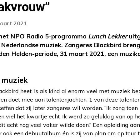
vakvrouw”
maart 2021
r het NPO Radio 5-programma
Lunch Lekker
uit
 Nederlandse muziek. Zangeres Blackbird breng
den Helden-periode, 31 maart 2021, een muzika
t muziek
ckbird heet, is als kind al enorm veel met muziek bezi
 en doet mee aan talentenjachten. 1 van deze talente
effen dat zij later zangeres wil worden. “Ik zong toen
n viel het kwartje echt. Ik werd zo gelukkig van op 
dit echt nog veel vaker wilde doen.” Een opleiding aa
er ook een debuutalbum én is zij van plan om op tour 