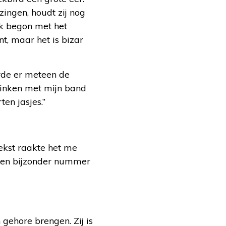
zingen, houdt zij nog
“Ik begon met het
t, maar het is bizar
orde er meteen de
klinken met mijn band
ten jasjes.”
ekst raakte het me
is een bijzonder nummer
gehore brengen. Zij is