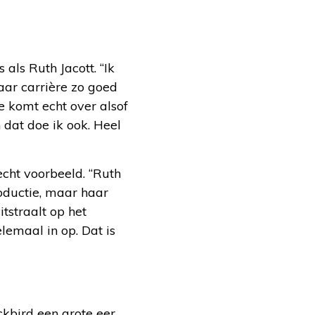
 als Ruth Jacott. “Ik
aar carrière zo goed
ze komt echt over alsof
 dat doe ik ook. Heel
cht voorbeeld. “Ruth
roductie, maar haar
uitstraalt op het
elemaal in op. Dat is
kbird een grote eer.