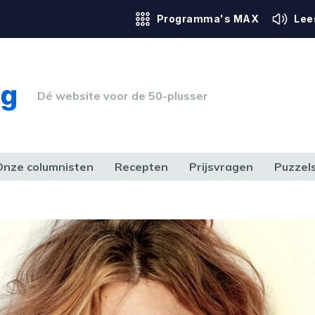
Programma's MAX
Lee
Dé website voor de 50-plusser
Onze columnisten
Recepten
Prijsvragen
Puzzel
ERK & RECHT
GEZONDHEID & SPORT
HUIS, TUIN & HOBBY
MEDIA & 