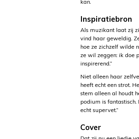
kan.
Inspiratiebron
Als muzikant laat zij z
vind haar geweldig. Ze
hoe ze zichzelf wilde n
ze wil zeggen: ik doe 
inspirerend.”
Niet alleen haar zelf
heeft echt een strot. 
stem alleen al houdt het
podium is fantastisch. 
echt supervet.”
Cover
Dat zij nu een liedje 