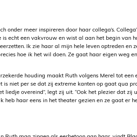
ich onder meer inspireren door haar collega’s. Collega’s
 is echt een vakvrouw en wist al aan het begin van h
eerzetten. Ik zie haar al mijn hele leven optreden en 
precies hoe ik het wil doen. Ze gaat haar eigen weg en
verzekerde houding maakt Ruth volgens Merel tot een e
Het is niet per se dat zij extreme kanten op gaat qua p
 liedje overeind”, legt zij uit. “Ook het plezier dat zij 
Ik heb haar eens in het theater gezien en ze gaat er h
van Ruth mag zingen als eerbetoon aan haar, vindt Blac