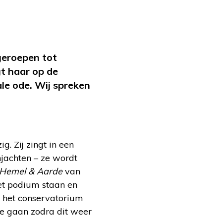
geroepen tot
t haar op de
le ode. Wij spreken
g. Zij zingt in een
njachten – ze wordt
Hemel & Aarde
van
het podium staan en
n het conservatorium
te gaan zodra dit weer