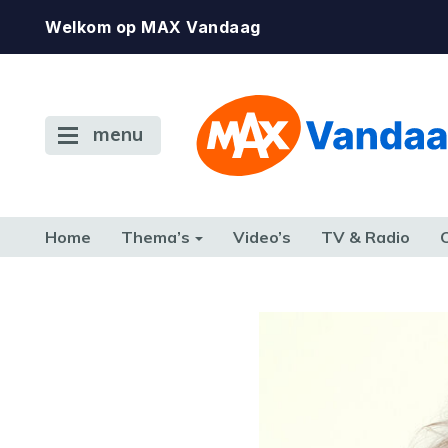
Welkom op MAX Vandaag
menu
Home
Thema’s
Video’s
TV & Radio
CONSUMENT
ETEN & DRINKEN
FAMILIE & RELATIE
GELD, W
TERUG NAAR TOEN