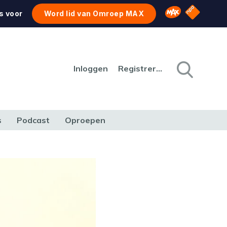
NPO Star
Omroep MAX
s voor
Word lid van Omroep MAX
Inloggen
Registreren
s
Podcast
Oproepen
CULTUUR
NATUUR & MILIEU
REIZEN & VERKEER