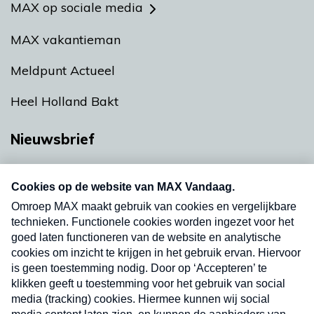
MAX op sociale media
MAX vakantieman
Meldpunt Actueel
Heel Holland Bakt
Nieuwsbrief
Neem hier een gratis abonnement op onze
nieuwsbrief. Elke vrijdag- en dinsdagochtend in
uw mailbox.
Verzend