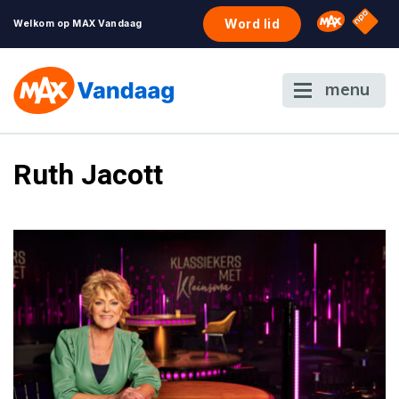
NPO S
Omroep 
Word lid
Welkom op MAX Vandaag
menu
Ruth Jacott