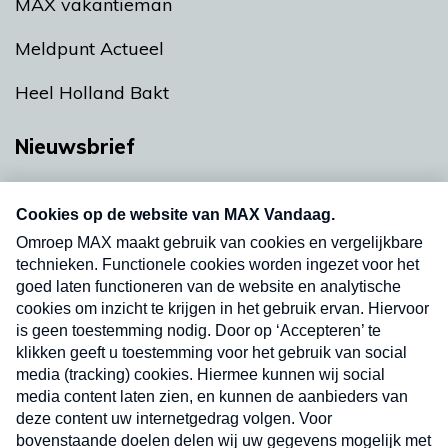
MAX vakantieman
Meldpunt Actueel
Heel Holland Bakt
Nieuwsbrief
Neem hier een gratis abonnement op onze
nieuwsbrief. Elke vrijdag- en dinsdagochtend in
uw mailbox.
Verzend