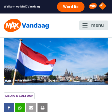
NPO S
Omroep 
Word lid
Welkom op MAX Vandaag
menu
MEDIA & CULTUUR