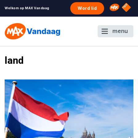
NPO S
Omroep 
Word lid
Welkom op MAX Vandaag
menu
land