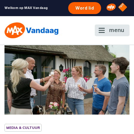
NPO S
Omroep 
Word lid
Welkom op MAX Vandaag
menu
MEDIA & CULTUUR