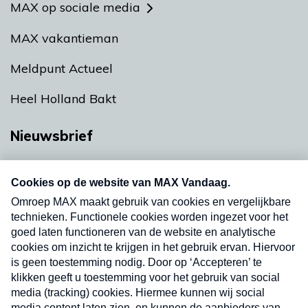
MAX op sociale media
MAX vakantieman
Meldpunt Actueel
Heel Holland Bakt
Nieuwsbrief
Neem hier een gratis abonnement op onze
nieuwsbrief. Elke vrijdag- en dinsdagochtend in
uw mailbox.
Verzend