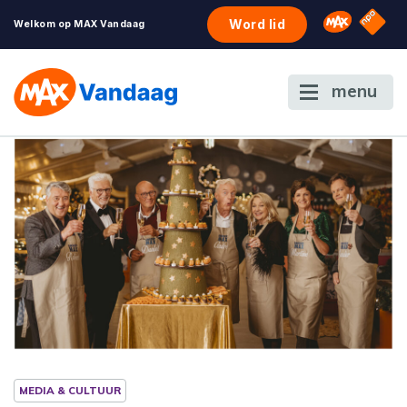
NPO S
Omroep 
Word lid
Welkom op MAX Vandaag
menu
MEDIA & CULTUUR