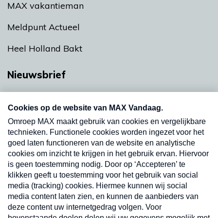
MAX vakantieman
Meldpunt Actueel
Heel Holland Bakt
Nieuwsbrief
Neem hier een gratis abonnement op onze
nieuwsbrief. Elke vrijdag- en dinsdagochtend in
uw mailbox.
Verzend