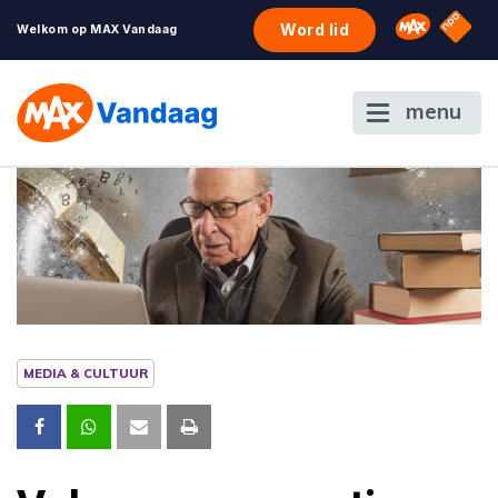
NPO S
Omroep 
Word lid
Welkom op MAX Vandaag
menu
MEDIA & CULTUUR