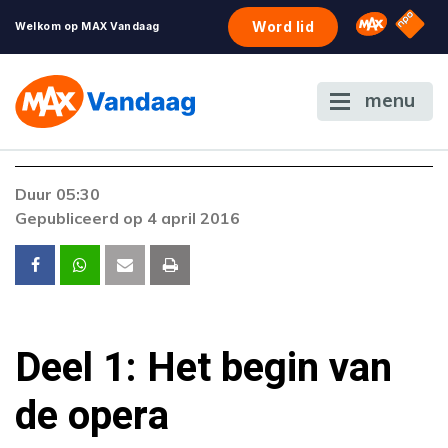
NPO S
Omroep 
Word lid
Welkom op MAX Vandaag
menu
Duur 05:30
Gepubliceerd op 4 april 2016
Deel 1: Het begin van
de opera