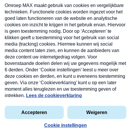
uw mailbox.
Verzend
Nieuwsbrief
Neem hier een gratis abonnement op onze
nieuwsbrief. Elke vrijdag- en dinsdagochtend in uw
mailbox.
Contact
Algemene voorwaarden
Privacyverklaring
Cookieverklaring
Kwetsbaarheid melden
privacyverklaring
Copyright © 2026 MAX Vandaag -
Omroep MAX