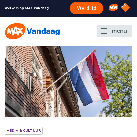
NPO S
Omroep 
Word lid
Welkom op MAX Vandaag
menu
MEDIA & CULTUUR