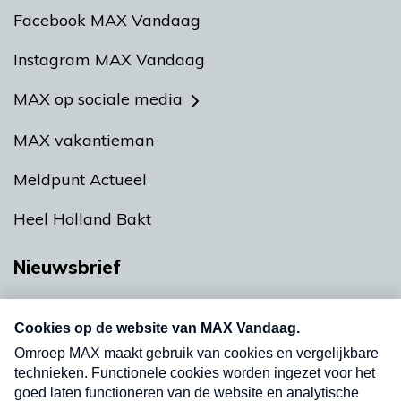
Facebook MAX Vandaag
Instagram MAX Vandaag
MAX op sociale media
MAX vakantieman
Meldpunt Actueel
Heel Holland Bakt
Nieuwsbrief
Neem hier een gratis abonnement op onze
nieuwsbrief. Elke vrijdag- en dinsdagochtend in
uw mailbox.
Verzend