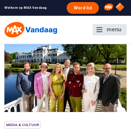
NPO S
Omroep 
Word lid
Welkom op MAX Vandaag
menu
MEDIA & CULTUUR