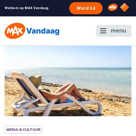
NPO S
Omroep 
Word lid
Welkom op MAX Vandaag
menu
MEDIA & CULTUUR