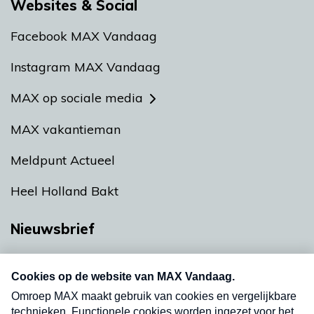
Websites & Social
Facebook MAX Vandaag
Instagram MAX Vandaag
MAX op sociale media
MAX vakantieman
Meldpunt Actueel
Heel Holland Bakt
Nieuwsbrief
Neem hier een gratis abonnement op onze
nieuwsbrief. Elke vrijdag- en dinsdagochtend in
uw mailbox.