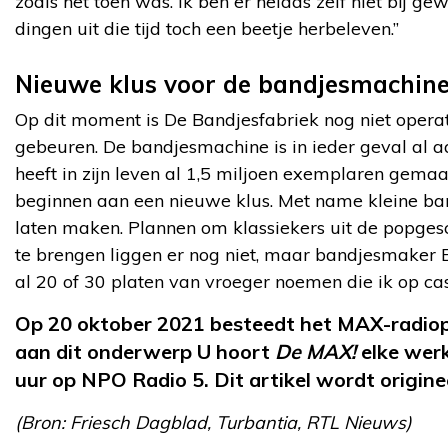
zoals het toen was. Ik ben er helaas zelf niet bij g
dingen uit die tijd toch een beetje herbeleven.”
Nieuwe klus voor de bandjesmachin
Op dit moment is De Bandjesfabriek nog niet operat
gebeuren. De bandjesmachine is in ieder geval al a
heeft in zijn leven al 1,5 miljoen exemplaren gema
beginnen aan een nieuwe klus. Met name kleine ban
laten maken. Plannen om klassiekers uit de popges
te brengen liggen er nog niet, maar bandjesmaker B
al 20 of 30 platen van vroeger noemen die ik op cas
Op 20 oktober 2021 besteedt het MAX-rad
aan dit onderwerp U hoort
De MAX!
elke werk
uur op NPO Radio 5. Dit artikel wordt origine
(Bron: Friesch Dagblad, Turbantia, RTL Nieuws)