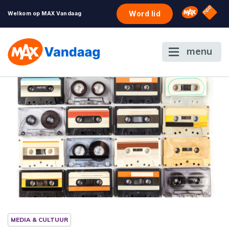
NPO S
Omroep 
Word lid
Welkom op MAX Vandaag
menu
MEDIA & CULTUUR