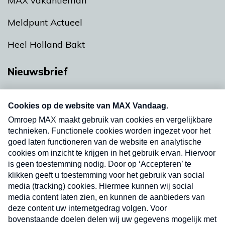
MAX vakantieman
Meldpunt Actueel
Heel Holland Bakt
Nieuwsbrief
Neem hier een gratis abonnement op onze
nieuwsbrief. Elke vrijdag- en dinsdagochtend in
uw mailbox.
Verzend