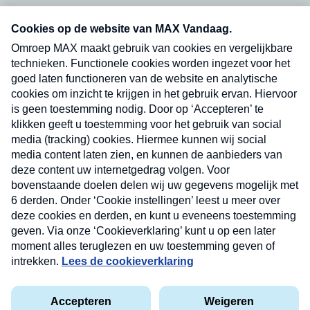
Neem hier een gratis abonnement op onze
nieuwsbrief. Elke vrijdag- en dinsdagochtend in
uw mailbox.
Verzend
Nieuwsbrief
Neem hier een gratis abonnement op onze
nieuwsbrief. Elke vrijdag- en dinsdagochtend in uw
mailbox.
Contact
Algemene voorwaarden
Privacyverklaring
Cookieverklaring