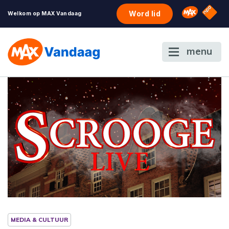
NPO S
Omroep 
Word lid
Welkom op MAX Vandaag
menu
MEDIA & CULTUUR