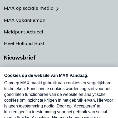
MAX op sociale media
MAX vakantieman
Meldpunt Actueel
Heel Holland Bakt
Nieuwsbrief
Neem hier een gratis abonnement op onze
nieuwsbrief. Elke vrijdag- en dinsdagochtend in
uw mailbox.
Verzend