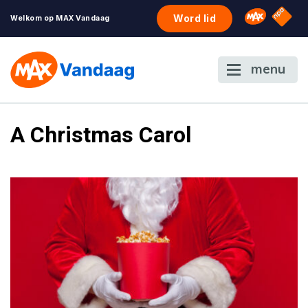
NPO S
Omroep 
Word lid
Welkom op MAX Vandaag
menu
A Christmas Carol