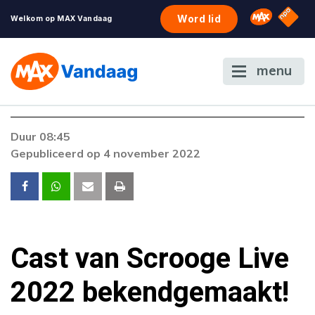
NPO S
Omroep 
Word lid
Welkom op MAX Vandaag
menu
Foutcode 403
Duur 08:45
De gewenste stream is op dit moment niet
Gepubliceerd op 4 november 2022
beschikbaar. Als het probleem zich blijft
voordoen, neem dan contact op met onze
klantenservice.
Cast van Scrooge Live
2022 bekendgemaakt!