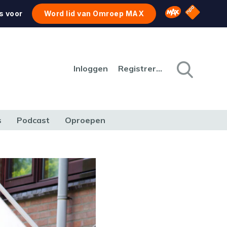
NPO Star
Omroep MAX
s voor
Word lid van Omroep MAX
Inloggen
Registreren
s
Podcast
Oproepen
CULTUUR
NATUUR & MILIEU
REIZEN & VERKEER