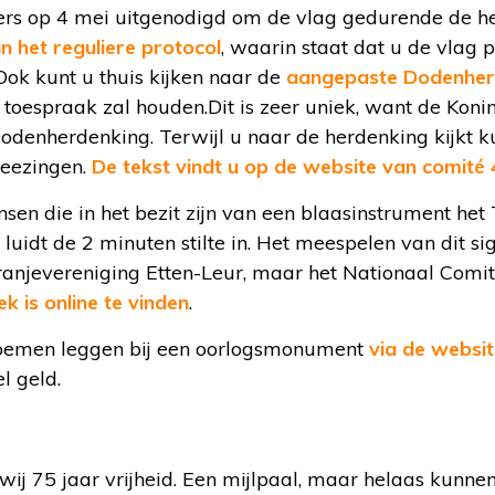
s op 4 mei uitgenodigd om de vlag gedurende de hel
an het reguliere protocol
, waarin staat dat u de vlag p
Ook kunt u thuis kijken naar de
aangepaste Dodenher
toespraak zal houden.Dit is zeer uniek, want de Konin
Dodenherdenking. Terwijl u naar de herdenking kijkt k
meezingen.
De tekst vindt u op de website van comité 
en die in het bezit zijn van een blaasinstrument het
 luidt de 2 minuten stilte in. Het meespelen van dit s
Oranjevereniging Etten-Leur, maar het Nationaal Comit
k is online te vinden
.
bloemen leggen bij een oorlogsmonument
via de websit
l geld.
ij 75 jaar vrijheid. Een mijlpaal, maar helaas kunnen