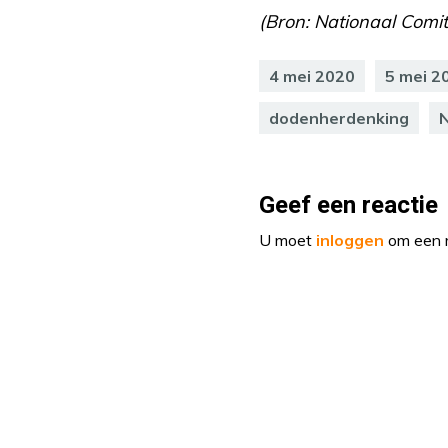
(Bron: Nationaal Comit
4 mei 2020
5 mei 2
dodenherdenking
N
Geef een reactie
U moet
inloggen
om een r