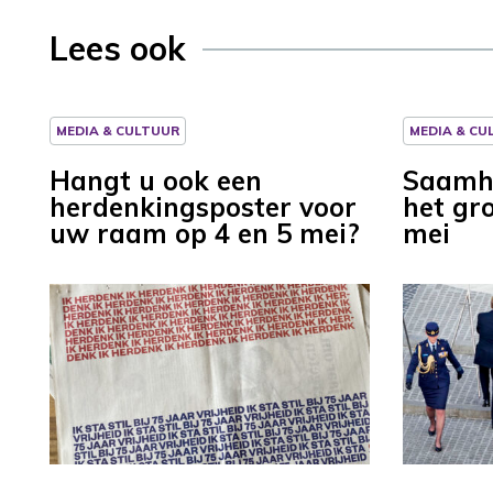
Lees ook
MEDIA & CULTUUR
MEDIA & CU
Hangt u ook een
Saamho
herdenkingsposter voor
het gro
uw raam op 4 en 5 mei?
mei