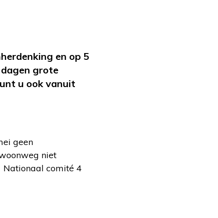
nherdenking en op 5
e dagen grote
unt u ook vanuit
mei geen
 gewoonweg niet
t Nationaal comité 4