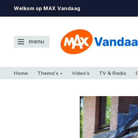
Welkom op MAX Vandaag
menu
Home
Thema’s
Video’s
TV & Radio
CONSUMENT
ETEN & DRINKEN
FAMILIE & RELATIE
GELD, W
TERUG NAAR TOEN