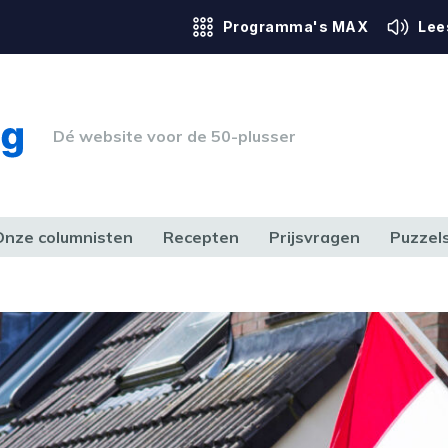
Programma's MAX
Lee
Dé website voor de 50-plusser
Onze columnisten
Recepten
Prijsvragen
Puzzel
ERK & RECHT
GEZONDHEID & SPORT
HUIS, TUIN & HOBBY
MEDIA & 