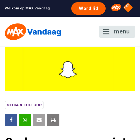
NPO S
Omroep 
Word lid
Welkom op MAX Vandaag
menu
MEDIA & CULTUUR