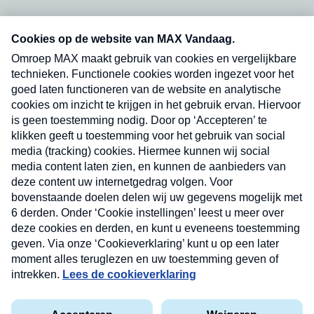
Neem hier een gratis abonnement op onze
nieuwsbrief. Elke vrijdag- en dinsdagochtend in
uw mailbox.
Verzend
Nieuwsbrief
Neem hier een gratis abonnement op onze
nieuwsbrief. Elke vrijdag- en dinsdagochtend in uw
mailbox.
Contact
Algemene voorwaarden
Privacyverklaring
Cookieverklaring