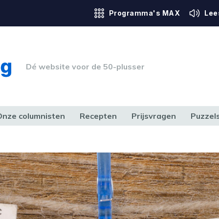
Programma's MAX
Lee
Dé website voor de 50-plusser
Onze columnisten
Recepten
Prijsvragen
Puzzel
ERK & RECHT
GEZONDHEID & SPORT
HUIS, TUIN & HOBBY
MEDIA & 