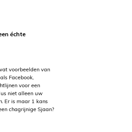
geen échte
 wat voorbeelden van
oals Facebook,
htlijnen voor een
dus niet alleen uw
n. Er is maar 1 kans
een chagrijnige Sjaan?