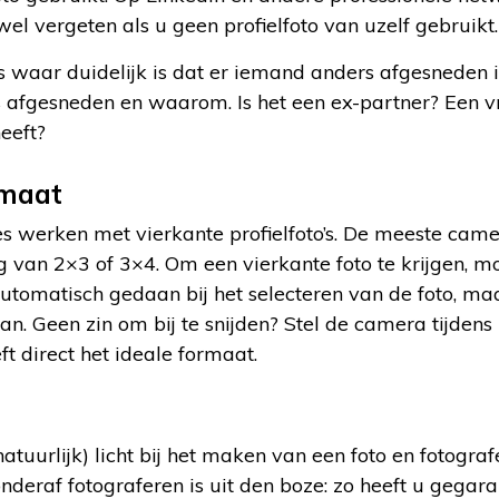
wel vergeten als u geen profielfoto van uzelf gebruikt.
s waar duidelijk is dat er iemand anders afgesneden 
is afgesneden en waarom. Is het een ex-partner? Een 
eeft?
rmaat
s werken met vierkante profielfoto’s. De meeste cam
ng van 2×3 of 3×4. Om een vierkante foto te krijgen, mo
utomatisch gedaan bij het selecteren van de foto, ma
kan. Geen zin om bij te snijden? Stel de camera tijden
ft direct het ideale formaat.
atuurlijk) licht bij het maken van een foto en fotogra
nderaf fotograferen is uit den boze: zo heeft u gegar