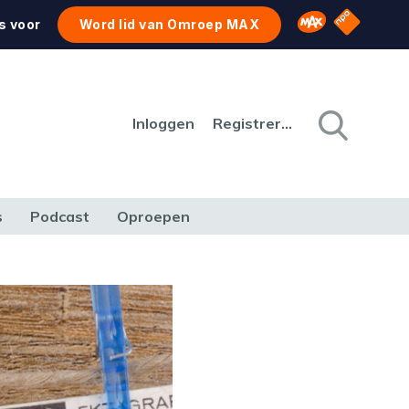
NPO Star
Omroep MAX
s voor
Word lid van Omroep MAX
Inloggen
Registreren
s
Podcast
Oproepen
CULTUUR
NATUUR & MILIEU
REIZEN & VERKEER