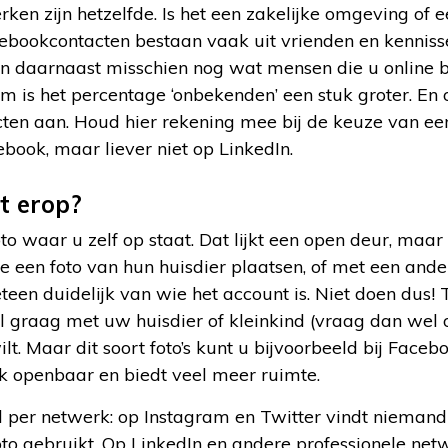
rken zijn hetzelfde. Is het een zakelijke omgeving of e
bookcontacten bestaan vaak uit vrienden en kennissen
s en daarnaast misschien nog wat mensen die u online
m is het percentage ‘onbekenden’ een stuk groter. En o
cten aan. Houd hier rekening mee bij de keuze van ee
book, maar liever niet op LinkedIn.
t erop?
to waar u zelf op staat. Dat lijkt een open deur, maar da
een foto van hun huisdier plaatsen, of met een ander
een duidelijk van wie het account is. Niet doen dus! Te
el graag met uw huisdier of kleinkind (vraag dan we
lt. Maar dit soort foto’s kunt u bijvoorbeeld bij Face
ok openbaar en biedt veel meer ruimte.
il per netwerk: op Instagram en Twitter vindt niemand
lfoto gebruikt. Op LinkedIn en andere professionele ne