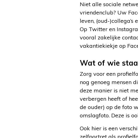
Niet alle sociale netwe
vriendenclub? Uw Face
leven, (oud-)collega’
Op Twitter en Instagra
vooral zakelijke conta
vakantiekiekje op Face
Wat of wie staa
Zorg voor een profielfo
nog genoeg mensen die 
deze manier is niet met
verbergen heeft of he
de ouder) op de foto wi
omslagfoto. Deze is o
Ook hier is een versch
zelfportret als profie