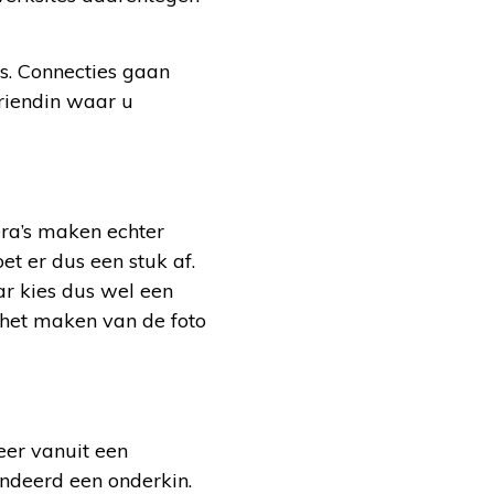
is. Connecties gaan
vriendin waar u
era’s maken echter
et er dus een stuk af.
ar kies dus wel een
s het maken van de foto
feer vanuit een
andeerd een onderkin.