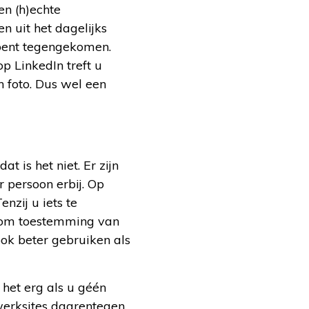
en (h)echte
 uit het dagelijks
 bent tegengekomen.
p LinkedIn treft u
n foto. Dus wel een
t is het niet. Er zijn
 persoon erbij. Op
nzij u iets te
l om toestemming van
book beter gebruiken als
 het erg als u géén
twerksites daarentegen