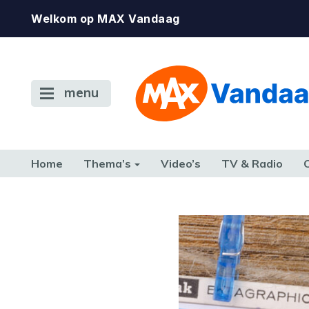
Welkom op MAX Vandaag
menu
Home
Thema’s
Video’s
TV & Radio
CONSUMENT
ETEN & DRINKEN
FAMILIE & RELATIE
GELD, W
TERUG NAAR TOEN