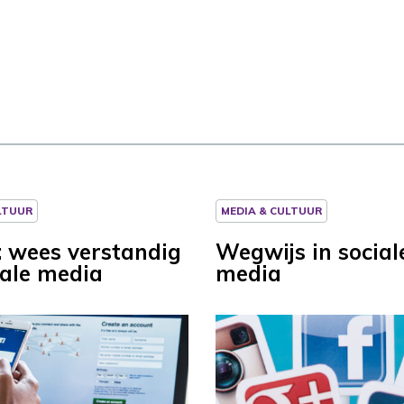
LTUUR
MEDIA & CULTUUR
p: wees verstandig
Wegwijs in social
iale media
media