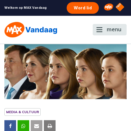
NPO S
Omroep 
Word lid
Welkom op MAX Vandaag
menu
MEDIA & CULTUUR