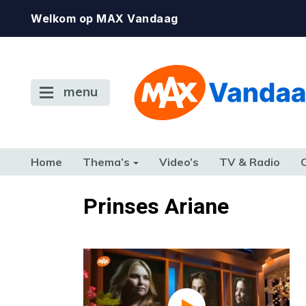
Welkom op MAX Vandaag
menu
Home
Thema’s
Video’s
TV & Radio
CONSUMENT
ETEN & DRINKEN
FAMILIE & RELATIE
GELD, W
Prinses Ariane
TERUG NAAR TOEN