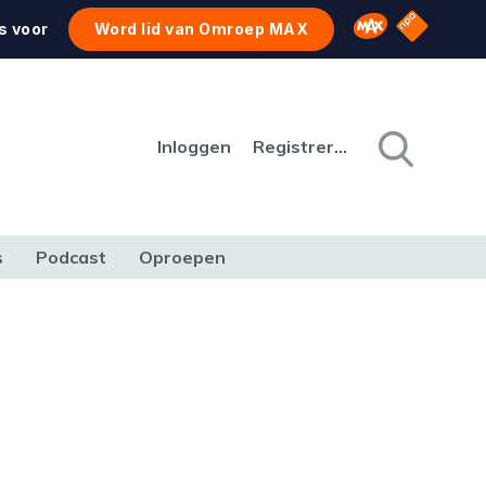
NPO Star
Omroep MAX
s voor
Word lid van Omroep MAX
Inloggen
Registreren
s
Podcast
Oproepen
CULTUUR
NATUUR & MILIEU
REIZEN & VERKEER