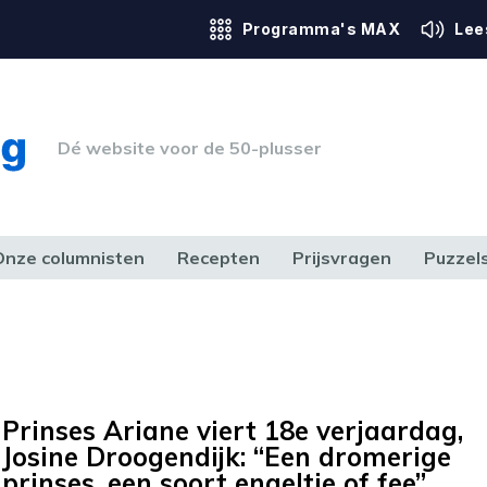
Programma's MAX
Lee
Dé website voor de 50-plusser
Onze columnisten
Recepten
Prijsvragen
Puzzel
ERK & RECHT
GEZONDHEID & SPORT
HUIS, TUIN & HOBBY
MEDIA & 
Prinses Ariane viert 18e verjaardag,
Josine Droogendijk: “Een dromerige
prinses, een soort engeltje of fee”