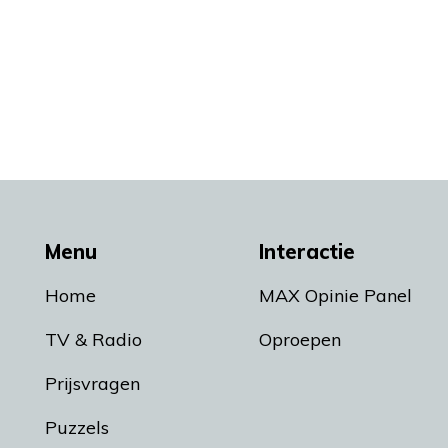
Menu
Interactie
Home
MAX Opinie Panel
TV & Radio
Oproepen
Prijsvragen
Puzzels