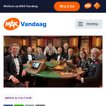
NPO S
Omroep 
Word lid
Welkom op MAX Vandaag
menu
MEDIA & CULTUUR