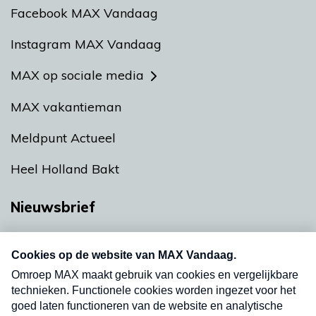
Facebook MAX Vandaag
Instagram MAX Vandaag
MAX op sociale media
MAX vakantieman
Meldpunt Actueel
Heel Holland Bakt
Nieuwsbrief
Neem hier een gratis abonnement op onze
nieuwsbrief. Elke vrijdag- en dinsdagochtend in
uw mailbox.
Verzend