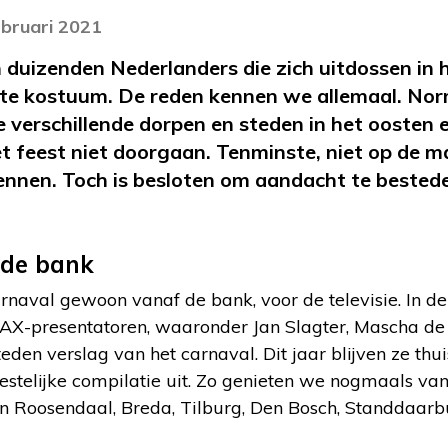
ebruari 2021
n duizenden Nederlanders die zich uitdossen in 
ste kostuum. De reden kennen we allemaal. Nor
verschillende dorpen en steden in het oosten 
het feest niet doorgaan. Tenminste, niet op de
ennen. Toch is besloten om aandacht te bested
 de bank
rnaval gewoon vanaf de bank, voor de televisie. In d
AX-presentatoren, waaronder Jan Slagter, Mascha de R
den verslag van het carnaval. Dit jaar blijven ze thu
eestelijke compilatie uit. Zo genieten we nogmaals va
in Roosendaal, Breda, Tilburg, Den Bosch, Standdaarb