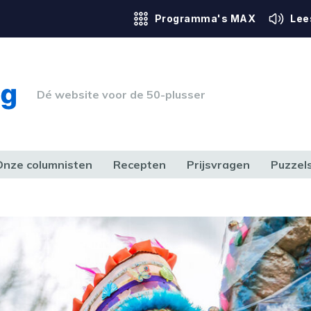
Programma's MAX
Lee
Dé website voor de 50-plusser
Onze columnisten
Recepten
Prijsvragen
Puzzel
ERK & RECHT
GEZONDHEID & SPORT
HUIS, TUIN & HOBBY
MEDIA & 