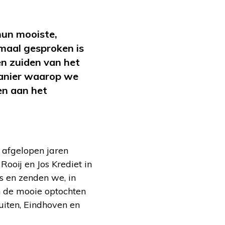
hun mooiste,
maal gesproken is
en zuiden van het
 manier waarop we
en aan het
e afgelopen jaren
ooij en Jos Krediet in
is en zenden we, in
n de mooie optochten
uiten, Eindhoven en