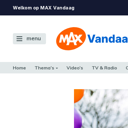
Welkom op MAX Vandaag
menu
Home
Thema’s
Video’s
TV & Radio
CONSUMENT
ETEN & DRINKEN
FAMILIE & RELATIE
GELD, W
TERUG NAAR TOEN