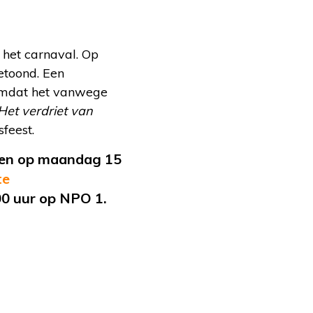
het carnaval. Op
toond. Een
 omdat het vanwege
Het verdriet van
feest.
zien op maandag 15
te
00 uur op NPO 1.