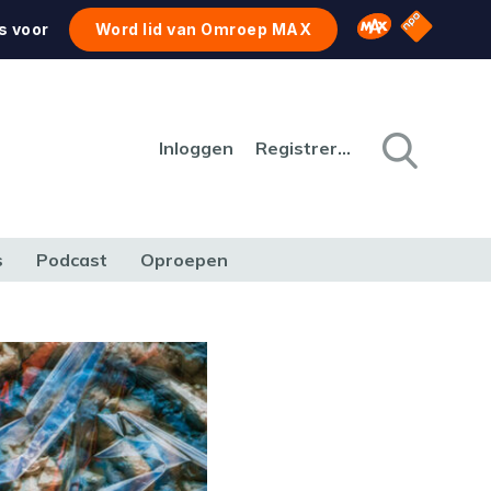
NPO Star
Omroep MAX
s voor
Word lid van Omroep MAX
Inloggen
Registreren
s
Podcast
Oproepen
CULTUUR
NATUUR & MILIEU
REIZEN & VERKEER