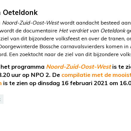
n Oeteldonk
a
Noord-Zuid-Oost-West
wordt aandacht besteed aan 
 wordt de documentaire
Het verdriet van Oeteldonk
ge
ziel van dit bijzondere volksfeest en over de tranen,
 Doorgewinterde Bossche carnavalsvierders komen in
d. Een zoektocht naar de ziel van dit bijzondere volks
n het programma
Noord-Zuid-Oost-West
is te 
8.20 uur op NPO 2. De
compilatie met de moois
n
is te zien op dinsdag 16 februari 2021 om 16.
k