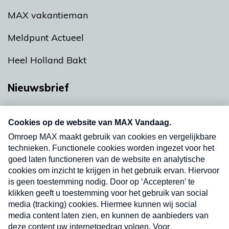
MAX vakantieman
Meldpunt Actueel
Heel Holland Bakt
Nieuwsbrief
Neem hier een gratis abonnement op onze
nieuwsbrief. Elke vrijdag- en dinsdagochtend in
uw mailbox.
Verzend