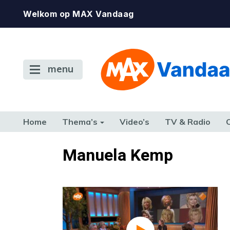
Welkom op MAX Vandaag
menu
Home
Thema’s
Video’s
TV & Radio
CONSUMENT
ETEN & DRINKEN
FAMILIE & RELATIE
GELD, W
Manuela Kemp
TERUG NAAR TOEN