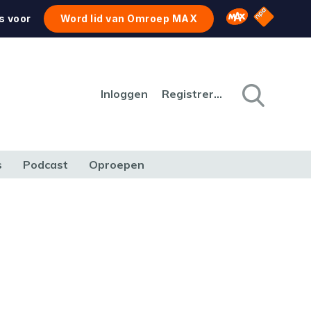
NPO Star
Omroep MAX
s voor
Word lid van Omroep MAX
Inloggen
Registreren
s
Podcast
Oproepen
CULTUUR
NATUUR & MILIEU
REIZEN & VERKEER