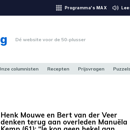
Programma's MAX
Lee
Dé website voor de 50-plusser
Onze columnisten
Recepten
Prijsvragen
Puzzel
ERK & RECHT
GEZONDHEID & SPORT
HUIS, TUIN & HOBBY
MEDIA & 
Henk Mouwe en Bert van der Veer
denken terug aan overleden Manuëla
Kemp (61): “Je kon geen hekel aan