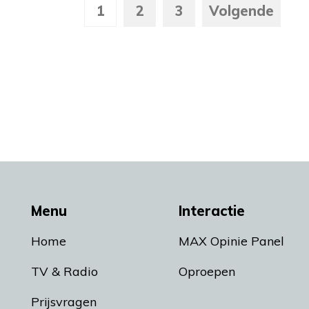
1
2
3
Volgende
Menu
Interactie
Home
MAX Opinie Panel
TV & Radio
Oproepen
Prijsvragen