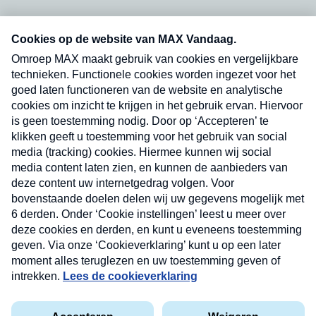
Neem hier een gratis abonnement op onze
nieuwsbrief. Elke vrijdag- en dinsdagochtend in
uw mailbox.
Verzend
Nieuwsbrief
Neem hier een gratis abonnement op onze
nieuwsbrief. Elke vrijdag- en dinsdagochtend in uw
mailbox.
Contact
Algemene voorwaarden
Privacyverklaring
Cookieverklaring