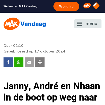
NPO S
Omroep 
Word lid
Welkom op MAX Vandaag
menu
Foutcode 6001
Duur 02:10
Er is een licentie-fout opgetreden. Als het
Gepubliceerd op 17 oktober 2024
probleem zich blijft voordoen, neem dan
contact op met onze klantenservice.
Janny, André en Nhaan
in de boot op weg naar