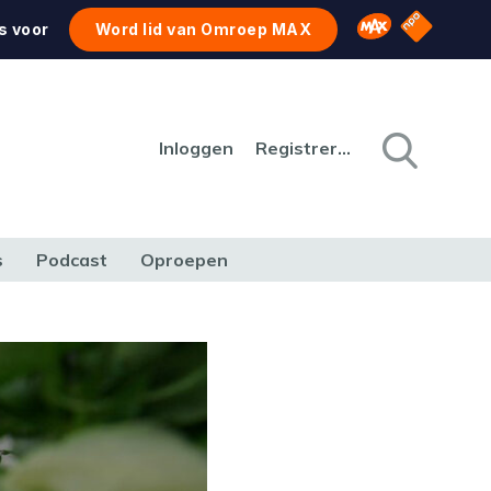
NPO Star
Omroep MAX
s voor
Word lid van Omroep MAX
Inloggen
Registreren
s
Podcast
Oproepen
CULTUUR
NATUUR & MILIEU
REIZEN & VERKEER