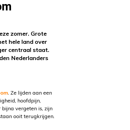
oom
eze zomer. Grote
et hele land over
r centraal staat.
nden Nederlanders
oom
. Ze lijden aan een
gheid, hoofdpijn,
ijna vergeten is, zijn
taan ooit terugkrijgen.