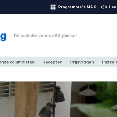
Programma's MAX
Lee
Dé website voor de 50-plusser
Onze columnisten
Recepten
Prijsvragen
Puzzel
ERK & RECHT
GEZONDHEID & SPORT
HUIS, TUIN & HOBBY
MEDIA & 