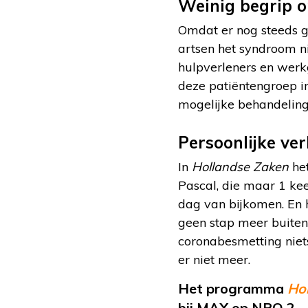
Weinig begrip 
Omdat er nog steeds ge
artsen het syndroom ni
hulpverleners en werk
deze patiëntengroep i
mogelijke behandeling 
Persoonlijke ve
In
Hollandse Zaken
het
Pascal, die maar 1 kee
dag van bijkomen. En h
geen stap meer buiten
coronabesmetting niets
er niet meer.
Het programma
Ho
bij MAX op NPO 2.