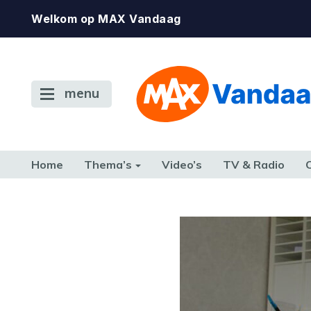
Welkom op MAX Vandaag
menu
Home
Thema’s
Video’s
TV & Radio
CONSUMENT
ETEN & DRINKEN
FAMILIE & RELATIE
GELD, W
TERUG NAAR TOEN