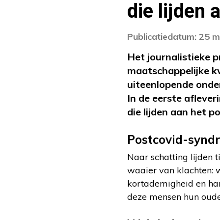
die lijden
Publicatiedatum: 25 m
Het journalistieke
maatschappelijke kw
uiteenlopende onde
In de eerste afleve
die lijden aan het 
Postcovid-synd
Naar schatting lijden
waaier van klachten: w
kortademigheid en har
deze mensen hun oude l