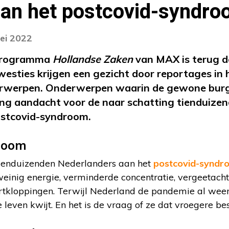
 aan het postcovid-syndr
ei 2022
 programma
Hollandse Zaken
van MAX is terug d
esties krijgen een gezicht door reportages in h
rwerpen. Onderwerpen waarin de gewone burge
ring aandacht voor de naar schatting tienduize
postcovid-syndroom.
room
 tienduizenden Nederlanders aan het
postcovid-syndr
einig energie, verminderde concentratie, vergeetachti
tkloppingen. Terwijl Nederland de pandemie al weer b
even kwijt. En het is de vraag of ze dat vroegere bes