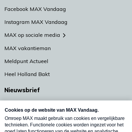
Facebook MAX Vandaag
Instagram MAX Vandaag
MAX op sociale media
MAX vakantieman
Meldpunt Actueel
Heel Holland Bakt
Nieuwsbrief
Neem hier een gratis abonnement op onze
nieuwsbrief. Elke vrijdag- en dinsdagochtend in
uw mailbox.
Verzend