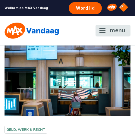
NPO S
Omroep 
Word lid
Welkom op MAX Vandaag
menu
GELD, WERK & RECHT