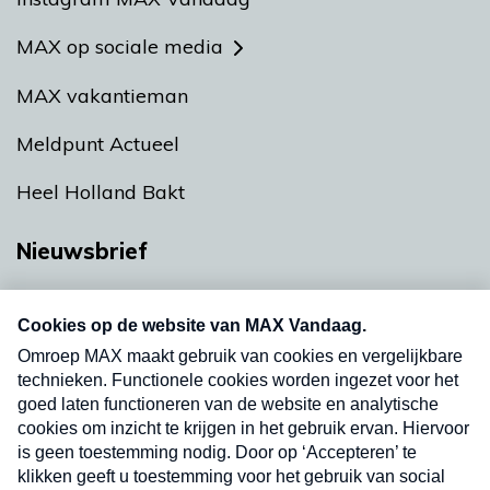
MAX op sociale media
MAX vakantieman
Meldpunt Actueel
Heel Holland Bakt
Nieuwsbrief
Neem hier een gratis abonnement op onze
nieuwsbrief. Elke vrijdag- en dinsdagochtend in
uw mailbox.
Verzend