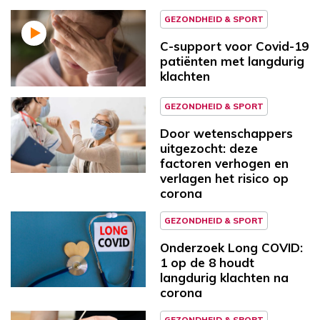
GEZONDHEID & SPORT
C-support voor Covid-19
patiënten met langdurig
klachten
GEZONDHEID & SPORT
Door wetenschappers
uitgezocht: deze
factoren verhogen en
verlagen het risico op
corona
GEZONDHEID & SPORT
Onderzoek Long COVID:
1 op de 8 houdt
langdurig klachten na
corona
GEZONDHEID & SPORT