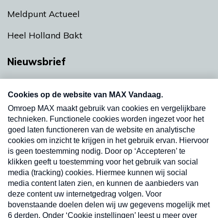
Meldpunt Actueel
Heel Holland Bakt
Nieuwsbrief
Neem hier een gratis abonnement op onze
nieuwsbrief. Elke vrijdag- en dinsdagochtend in
uw mailbox.
Verzend