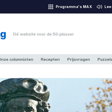
Programma's MAX
Lee
Dé website voor de 50-plusser
Onze columnisten
Recepten
Prijsvragen
Puzzel
ERK & RECHT
GEZONDHEID & SPORT
HUIS, TUIN & HOBBY
MEDIA & 