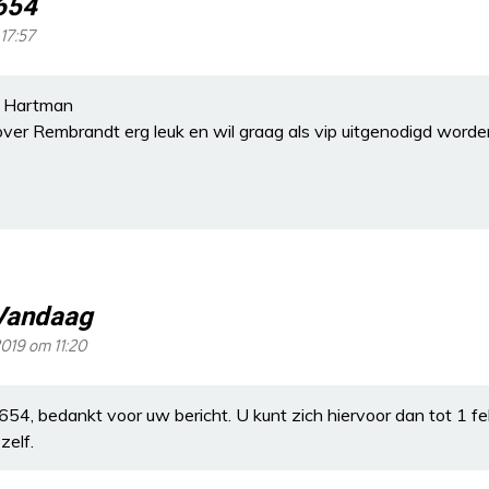
654
 17:57
t Hartman
over Rembrandt erg leuk en wil graag als vip uitgenodigd worde
Vandaag
2019 om 11:20
4, bedankt voor uw bericht. U kunt zich hiervoor dan tot 1 fe
zelf.