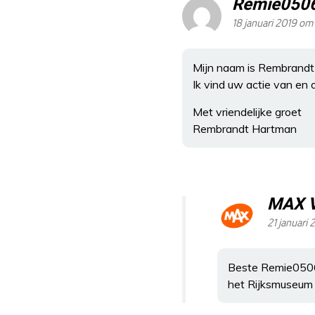
Remie050
18 januari 2019 om
Mijn naam is Rembrand
Ik vind uw actie van en 
Met vriendelijke groet
Rembrandt Hartman
MAX 
21 januari 
Beste Remie05065
het Rijksmuseum 