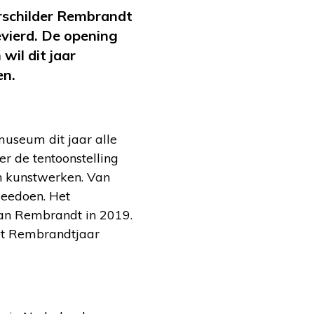
erschilder Rembrandt
evierd. De opening
wil dit jaar
en.
museum dit jaar alle
r de tentoonstelling
n kunstwerken. Van
meedoen. Het
aan Rembrandt in 2019.
het Rembrandtjaar