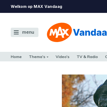
Welkom op MAX Vandaag
menu
Home
Thema’s
Video’s
TV & Radio
CONSUMENT
ETEN & DRINKEN
FAMILIE & RELATIE
GELD, W
TERUG NAAR TOEN