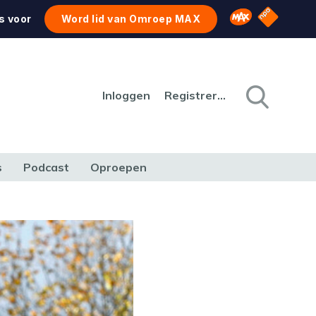
NPO Star
Omroep MAX
s voor
Word lid van Omroep MAX
Inloggen
Registreren
s
Podcast
Oproepen
CULTUUR
NATUUR & MILIEU
REIZEN & VERKEER