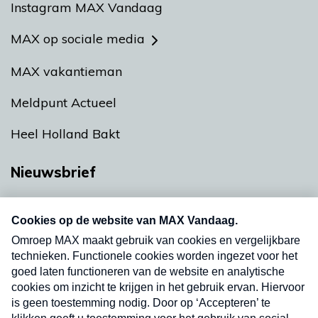
Instagram MAX Vandaag
MAX op sociale media
MAX vakantieman
Meldpunt Actueel
Heel Holland Bakt
Nieuwsbrief
Neem hier een gratis abonnement op onze
nieuwsbrief. Elke vrijdag- en dinsdagochtend in
uw mailbox.
Verzend