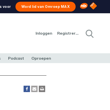
NPO Star
Omroep MAX
s voor
Word lid van Omroep MAX
Inloggen
Registreren
s
Podcast
Oproepen
CULTUUR
NATUUR & MILIEU
REIZEN & VERKEER