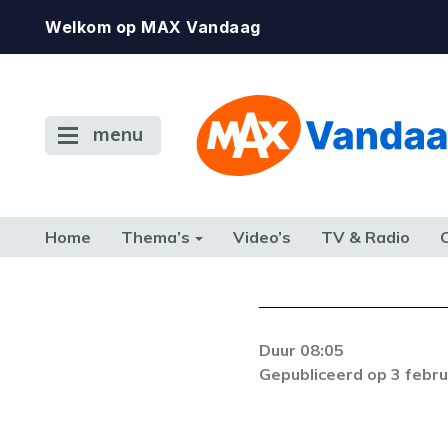
Welkom op MAX Vandaag
menu
Home
Thema’s
Video’s
TV & Radio
CONSUMENT
ETEN & DRINKEN
FAMILIE & RELATIE
GELD, W
TERUG NAAR TOEN
Duur 08:05
De gewenste st
Gepubliceerd op 3 febru
beschikbaar. Als he
neem dan contact