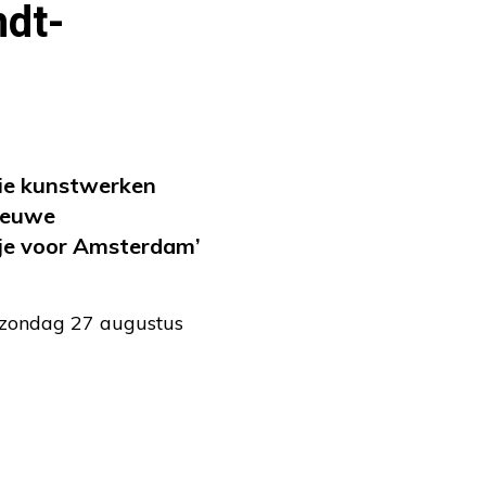
ndt-
ie kunstwerken
ieuwe
tje voor Amsterdam’
t zondag 27 augustus