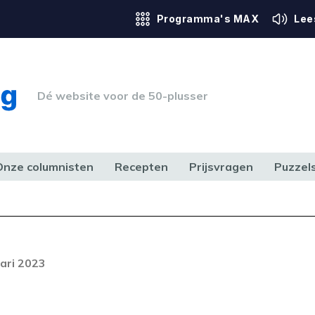
Programma's MAX
Lee
Dé website voor de 50-plusser
Onze columnisten
Recepten
Prijsvragen
Puzzel
ERK & RECHT
GEZONDHEID & SPORT
HUIS, TUIN & HOBBY
MEDIA & 
Foutcode 403
ream is op dit moment niet
ari 2023
t probleem zich blijft voordoen,
 op met onze klantenservice.