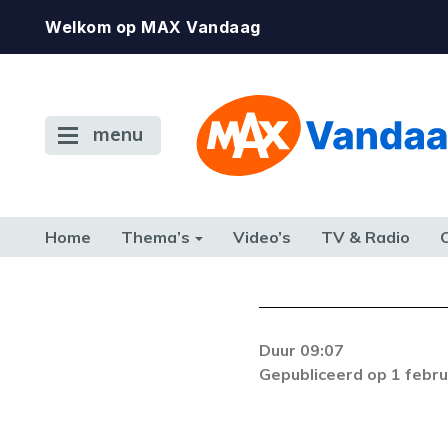
Welkom op MAX Vandaag
menu
Home
Thema’s
Video’s
TV & Radio
CONSUMENT
ETEN & DRINKEN
FAMILIE & RELATIE
GELD, W
TERUG NAAR TOEN
Duur 09:07
De gewenste st
Gepubliceerd op 1 febru
beschikbaar. Als he
neem dan contact