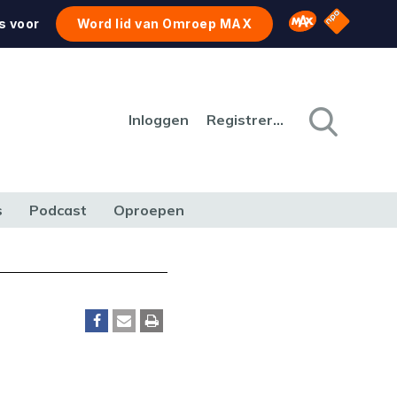
NPO Star
Omroep MAX
s voor
Word lid van Omroep MAX
Inloggen
Registreren
s
Podcast
Oproepen
CULTUUR
NATUUR & MILIEU
REIZEN & VERKEER