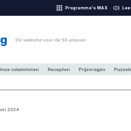
Programma's MAX
Lee
Dé website voor de 50-plusser
Onze columnisten
Recepten
Prijsvragen
Puzzel
ERK & RECHT
GEZONDHEID & SPORT
HUIS, TUIN & HOBBY
MEDIA & 
Foutcode 403
ream is op dit moment niet
ari 2024
t probleem zich blijft voordoen,
 op met onze klantenservice.