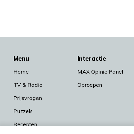
Menu
Interactie
Home
MAX Opinie Panel
TV & Radio
Oproepen
Prijsvragen
Puzzels
Recepten