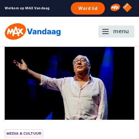
NPO S
Omroep 
Word lid
Welkom op MAX Vandaag
menu
MEDIA & CULTUUR