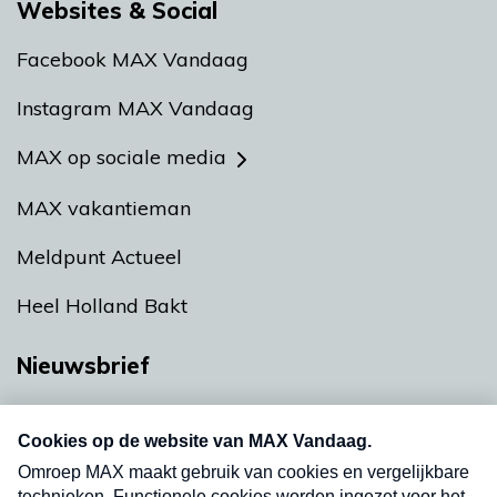
Websites & Social
Facebook MAX Vandaag
Instagram MAX Vandaag
MAX op sociale media
MAX vakantieman
Meldpunt Actueel
Heel Holland Bakt
Nieuwsbrief
Neem hier een gratis abonnement op onze
nieuwsbrief. Elke vrijdag- en dinsdagochtend in
uw mailbox.