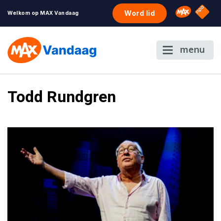
NPO S
Omroep 
Word lid
Welkom op MAX Vandaag
menu
Todd Rundgren