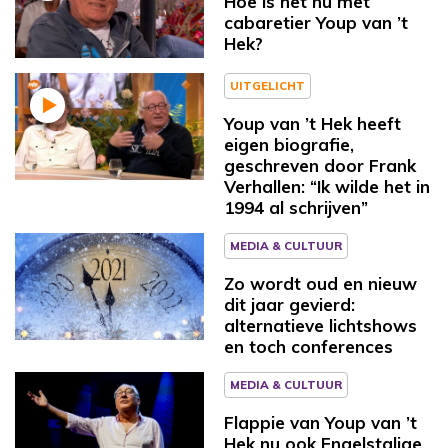
Hoe is het nu met
cabaretier Youp van ’t
Hek?
UITGELICHT
Youp van ’t Hek heeft
eigen biografie,
geschreven door Frank
Verhallen: “Ik wilde het in
1994 al schrijven”
MEDIA & CULTUUR
Zo wordt oud en nieuw
dit jaar gevierd:
alternatieve lichtshows
en toch conferences
MEDIA & CULTUUR
Flappie van Youp van ’t
Hek nu ook Engelstalige