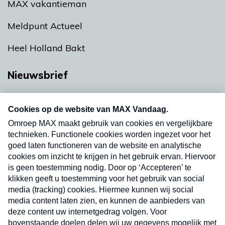
MAX vakantieman
Meldpunt Actueel
Heel Holland Bakt
Nieuwsbrief
Neem hier een gratis abonnement op onze
nieuwsbrief. Elke vrijdag- en dinsdagochtend in
uw mailbox.
Verzend