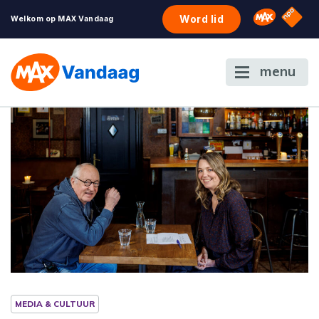
NPO S
Omroep 
Word lid
Welkom op MAX Vandaag
menu
MEDIA & CULTUUR