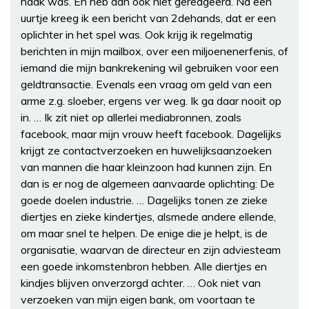
haak was. En heb dan ook niet gereageerd. Na een
uurtje kreeg ik een bericht van 2dehands, dat er een
oplichter in het spel was. Ook krijg ik regelmatig
berichten in mijn mailbox, over een miljoenenerfenis, of
iemand die mijn bankrekening wil gebruiken voor een
geldtransactie. Evenals een vraag om geld van een
arme z.g. sloeber, ergens ver weg. Ik ga daar nooit op
in. … Ik zit niet op allerlei mediabronnen, zoals
facebook, maar mijn vrouw heeft facebook. Dagelijks
krijgt ze contactverzoeken en huwelijksaanzoeken
van mannen die haar kleinzoon had kunnen zijn. En
dan is er nog de algemeen aanvaarde oplichting: De
goede doelen industrie. … Dagelijks tonen ze zieke
diertjes en zieke kindertjes, alsmede andere ellende,
om maar snel te helpen. De enige die je helpt, is de
organisatie, waarvan de directeur en zijn adviesteam
een goede inkomstenbron hebben. Alle diertjes en
kindjes blijven onverzorgd achter. … Ook niet van
verzoeken van mijn eigen bank, om voortaan te