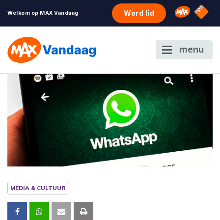
NPO S
Omroep 
Word lid
Welkom op MAX Vandaag
menu
MEDIA & CULTUUR