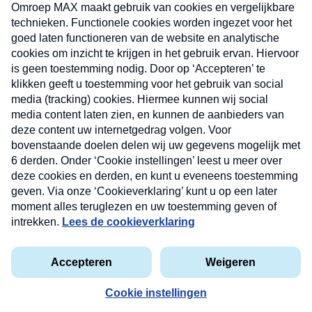
uw mailbox.
Verzend
Nieuwsbrief
Neem hier een gratis abonnement op onze
nieuwsbrief. Elke vrijdag- en dinsdagochtend in uw
mailbox.
Contact
Algemene voorwaarden
Privacyverklaring
Cookieverklaring
Kwetsbaarheid melden
privacyverklaring
Copyright © 2026 MAX Vandaag -
Omroep MAX