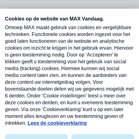
Neem hier een gratis abonnement op onze
nieuwsbrief. Elke vrijdag- en dinsdagochtend in
uw mailbox.
Verzend
Nieuwsbrief
Neem hier een gratis abonnement op onze
nieuwsbrief. Elke vrijdag- en dinsdagochtend in uw
mailbox.
Contact
Algemene voorwaarden
Privacyverklaring
Cookieverklaring