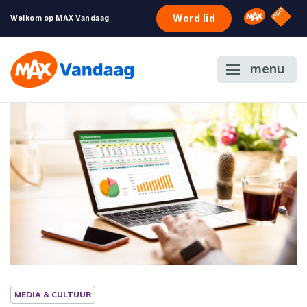
NPO S
Omroep 
Word lid
Welkom op MAX Vandaag
menu
MEDIA & CULTUUR