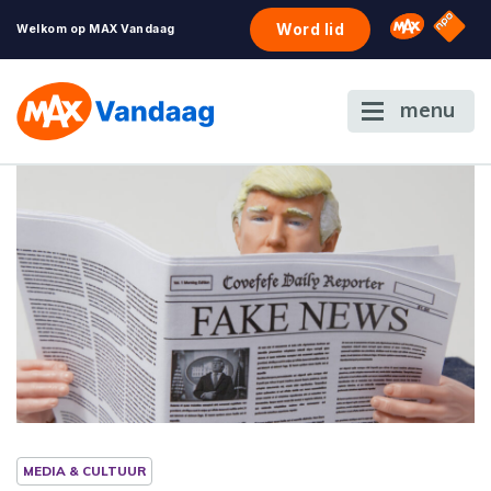
NPO S
Omroep 
Word lid
Welkom op MAX Vandaag
menu
MEDIA & CULTUUR