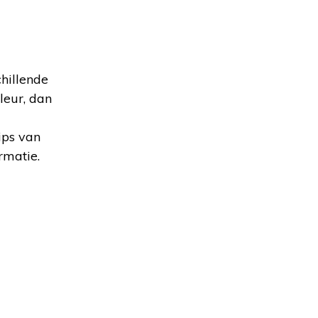
chillende
leur, dan
ips van
rmatie.