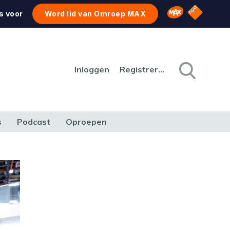
NPO Star
Omroep MAX
s voor
Word lid van Omroep MAX
Inloggen
Registreren
s
Podcast
Oproepen
CULTUUR
NATUUR & MILIEU
REIZEN & VERKEER