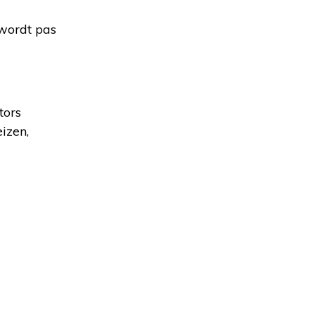
 wordt pas
tors
izen,