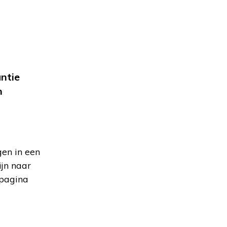
ntie
n
gen in een
ijn naar
spagina