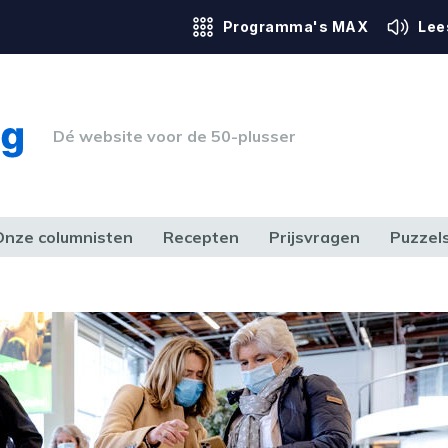
Programma's MAX
Lee
Dé website voor de 50-plusser
Onze columnisten
Recepten
Prijsvragen
Puzzel
ERK & RECHT
GEZONDHEID & SPORT
HUIS, TUIN & HOBBY
MEDIA & 