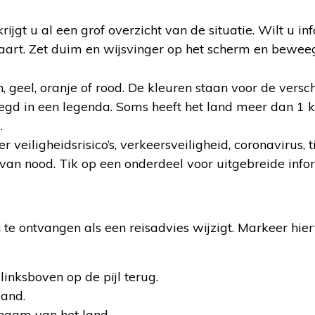
jgt u al een grof overzicht van de situatie. Wilt u in
kaart. Zet duim en wijsvinger op het scherm en bewee
, geel, oranje of rood. De kleuren staan voor de versc
legd in een legenda. Soms heeft het land meer dan 1 k
.
veiligheidsrisico’s, verkeersveiligheid, coronavirus, t
an nood. Tik op een onderdeel voor uitgebreide infor
te ontvangen als een reisadvies wijzigt. Markeer hie
inksboven op de pijl terug.
land.
 naam van het land.