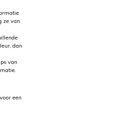
formatie
g ze van
hillende
leur, dan
ips van
matie.
rvoor een