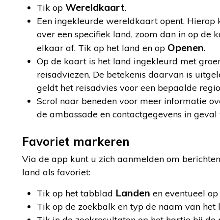
Wereldkaart
Tik op
.
Een ingekleurde wereldkaart opent. Hierop kri
over een specifiek land, zoom dan in op de 
Openen
elkaar af. Tik op het land en op
.
Op de kaart is het land ingekleurd met groen
reisadviezen. De betekenis daarvan is uitge
geldt het reisadvies voor een bepaalde regio
Scrol naar beneden voor meer informatie over 
de ambassade en contactgegevens in geval v
Favoriet markeren
Via de app kunt u zich aanmelden om berichten 
land als favoriet:
Landen
Tik op het tabblad
en eventueel op l
Tik op de zoekbalk en typ de naam van het 
Tik in de zoekresultaten op het hartje bij de