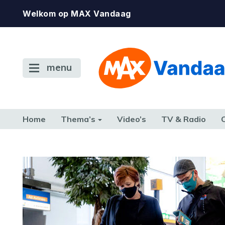
Welkom op MAX Vandaag
menu
Home
Thema’s
Video’s
TV & Radio
CONSUMENT
ETEN & DRINKEN
FAMILIE & RELATIE
GELD, W
TERUG NAAR TOEN