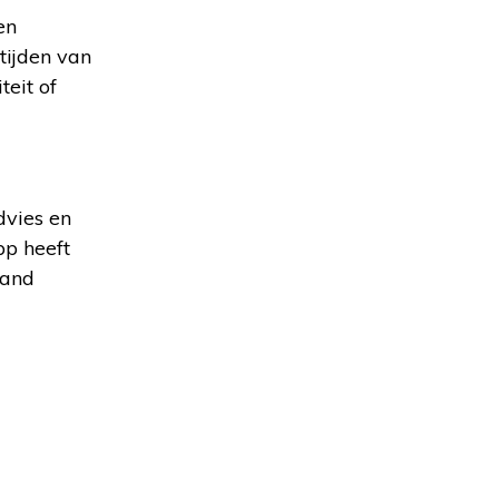
en
 tijden van
teit of
dvies en
pp heeft
land