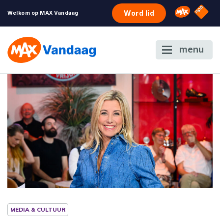
NPO S
Omroep 
Word lid
Welkom op MAX Vandaag
menu
MEDIA & CULTUUR