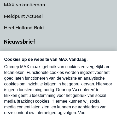
MAX vakantieman
Meldpunt Actueel
Heel Holland Bakt
Nieuwsbrief
Neem hier een gratis abonnement op onze
nieuwsbrief. Elke vrijdag- en dinsdagochtend in
uw mailbox.
Verzend