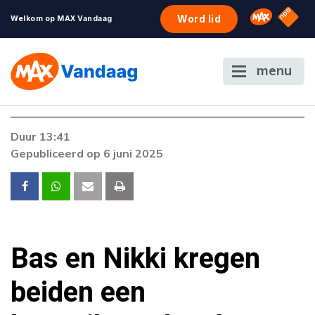
NPO S
Omroep 
Word lid
Welkom op MAX Vandaag
menu
Foutcode 6001
Duur 13:41
Er is een licentie-fout opgetreden. Als het
Gepubliceerd op 6 juni 2025
probleem zich blijft voordoen, neem dan
contact op met onze klantenservice.
Bas en Nikki kregen
beiden een