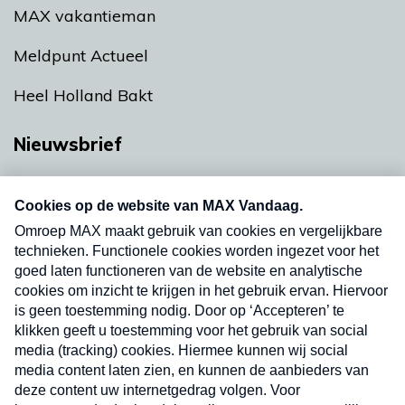
MAX vakantieman
Meldpunt Actueel
Heel Holland Bakt
Nieuwsbrief
Neem hier een gratis abonnement op onze
nieuwsbrief. Elke vrijdag- en dinsdagochtend in
uw mailbox.
Verzend